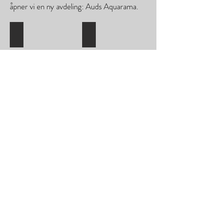
åpner vi en ny avdeling: Auds Aquarama.
Auds Sørlandssenteret
Auds Markens
Auds Aquarama