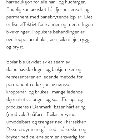
hårreduksjon for alle hår- og hudfarger.
Endelig kan uønsket hår fjernes enkelt og
permanent med banebrytende Epilar. Det
er like effektivt for kvinner og menn. Ingen
bivirkninger. Populære behandlinger er
overleppe, armhuler, ben, bikinilinje, rygg
og bryst.
Epilar ble utviklet av et team av
skandinaviske leger og biokjemiker og
representerer en ledende metode for
permanent reduksjon av uønsket
kroppshår, og brukes i mange ledende
skjønnhetssalonger og spa i Europa og
produseres i Danmark. Etter hårfjering
(med voks) påføres Epilar enzymer
umiddelbart og trenger ned i hårsekken.
Disse enzymene går ned i hårsekken og
bryter ned cellene som er ansvarlig for