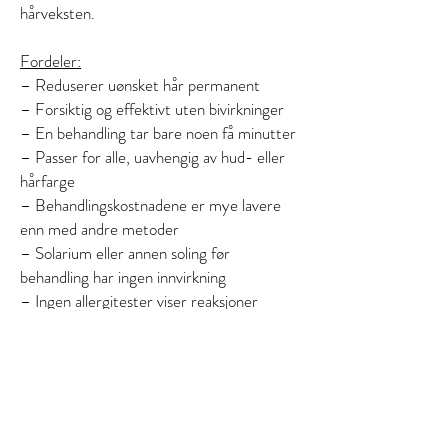
hårveksten.
Fordeler:
– Reduserer uønsket hår permanent
– Forsiktig og effektivt uten bivirkninger
– En behandling tar bare noen få minutter
– Passer for alle, uavhengig av hud- eller
hårfarge
– Behandlingskostnadene er mye lavere
enn med andre metoder
– Solarium eller annen soling før
behandling har ingen innvirkning
– Ingen allergitester viser reaksjoner
– Ikke testet på dyr